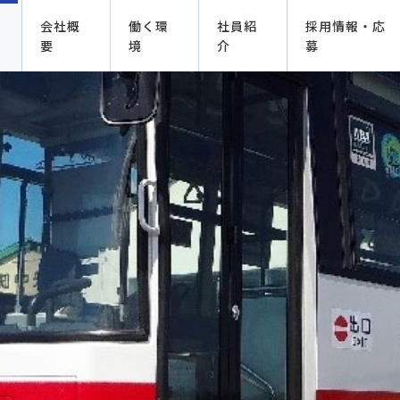
会社概
働く環
社員紹
採用情報・応
要
境
介
募