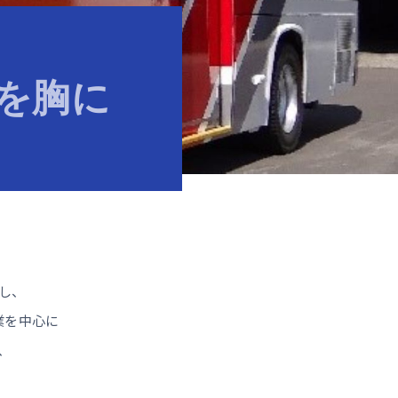
e)を胸に
し、
業を中心に
、